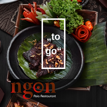
„to
go“